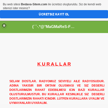
Bu web sitesi
Bedava-Sitem.com
ile ücretsiz oluşturuldu. Siz de kendi web
sitenizi ister misiniz?
ÜCRETSIZ KAYIT OL
(¯`·.*@°MaGMaReS-Fm°@*·´¯)
K U R A L L A R
SELAM DOSTLAR. RADYOMUZ SEVIYELI AILE RADYOSUDUR.
ADINA
YAKISIR BIR ORTAM OLUSMASI VE SIZ DEGERLI
DOSTLARIMIZIN RAHAT EDEBILMESI ICIN BAZI KURALLAR
OLUSTURULMUSTUR. BU KURALLAR KESINLIKLE SIZ DEGERLI
DOSTLARIMIZIN RAHATI ICINDIR. L
Ü
TFEN KURALLARA UYALIM VE
UYMAYANLARI UYARALIM.