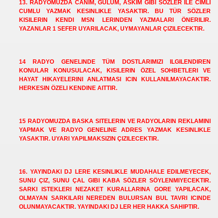
13. RADYOMUZDA CANIM, GÜLÜM, ASKIM GIBI SÖZLER ILE CIMLI
CUMLU YAZMAK KESINLIKLE YASAKTIR. BU TÜR SÖZLER
KISILERIN KENDI MSN LERINDEN YAZMALARI ÖNERILIR.
YAZANLAR 1 SEFER UYARILACAK, UYMAYANLAR ÇIZILECEKTIR.
14 RADYO GENELINDE TÜM DOSTLARIMIZI ILGILENDIREN
KONULAR KONUSULACAK, KISILERIN ÖZEL SOHBETLERI VE
HAYAT HIKAYELERINI ANLATMASI ICIN KULLANILMAYACAKTIR.
HERKESIN ÖZELI KENDINE AITTIR.
15 RADYOMUZDA BASKA SITELERIN VE RADYOLARIN REKLAMINI
YAPMAK VE RADYO GENELINE ADRES YAZMAK KESINLIKLE
YASAKTIR. UYARI YAPILMAKSIZIN ÇIZILECEKTIR.
16. YAYINDAKI DJ LERE KESINLIKLE MUDAHALE EDILMEYECEK,
SUNU ÇIZ, SUNU ÇAL GIBI KABA SÖZLER SÖYLENMIYECEKTIR.
SARKI ISTEKLERI NEZAKET KURALLARINA GORE YAPILACAK,
OLMAYAN SARKILARI NEREDEN BULURSAN BUL TAVRI ICINDE
OLUNMAYACAKTIR. YAYINDAKI DJ LER HER HAKKA SAHIPTIR.