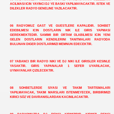
ACILMASI ICIN YAYINCI DJ YE BASKI YAPILMAYACAKTIR. ISTEK VE
DILEKLER RADYO GENELINE YAZILACAKTIR.
06 RADYOMUZ GAST VE GUESTLERE KAPALIDIR. SOHBET
EDEBILMESI ICIN DOSTLARIN NIK ILE GIRIS YAPMASI
GEREKMEKTEDIR. SAMIMI BIR ORTAM OLABILMESI ICIN YENI
GELEN DOSTLARIN KENDILERINI TANITMALARI RADYODA
BULUNAN DIGER DOSTLARIMIZI MEMNUN EDECEKTIR.
07 YABANCI BIR RADYO NIKI VE DJ NIKI ILE GIRISLER KESINLE
YASAKTIR. GIRIS YAPANALAR 1 SEFER UYARILACAK,
UYMAYANLAR ÇIZILECEKTIR.
08 SOHBETLERDE SIYASI VE TAKIM TARTISMALARI
YAPILMAYACAK, TAKIM MARSLARI ISTENMEYECEK, BIRBIRIMIZI
KIRICI SÖZ VE DAVRANISLARDAN KACINILACAKTIR.