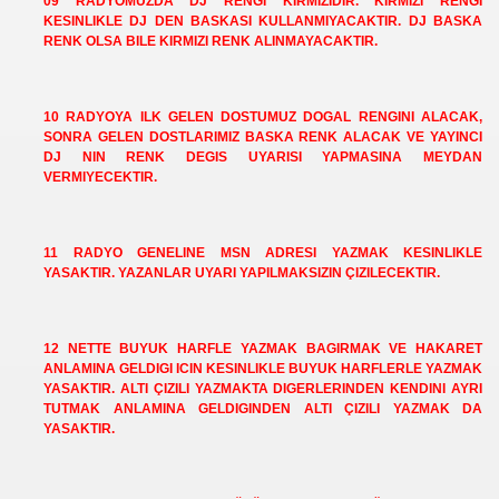
09 RADYOMUZDA DJ RENGI KIRMIZIDIR. KIRMIZI RENGI
KESINLIKLE DJ DEN BASKASI KULLANMIYACAKTIR. DJ BASKA
RENK OLSA BILE KIRMIZI RENK ALINMAYACAKTIR.
10 RADYOYA ILK GELEN DOSTUMUZ DOGAL RENGINI ALACAK,
SONRA GELEN DOSTLARIMIZ BASKA RENK ALACAK VE YAYINCI
DJ NIN RENK DEGIS UYARISI YAPMASINA MEYDAN
VERMIYECEKTIR.
11 RADYO GENELINE MSN ADRESI YAZMAK KESINLIKLE
YASAKTIR. YAZANLAR UYARI YAPILMAKSIZIN ÇIZILECEKTIR.
12 NETTE BUYUK HARFLE YAZMAK BAGIRMAK VE HAKARET
ANLAMINA GELDIGI ICIN KESINLIKLE BUYUK HARFLERLE YAZMAK
YASAKTIR. ALTI ÇIZILI YAZMAKTA DIGERLERINDEN KENDINI AYRI
TUTMAK ANLAMINA GELDIGINDEN ALTI ÇIZILI YAZMAK DA
YASAKTIR.